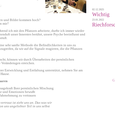
.:
02.12.2025
Wichtig
?
en und Bilder kommen hoch?
23.01.2022
Riechforsc
in mir?
hrend ich mit den Pflanzen arbeitete, durfte ich immer wieder
anzenduft unser Innerstes berührt, unsere Psyche beeinflusst und
rruft.
eine sehr sanfte Methode die Befindlichkeiten in uns zu
ugreifen, da wir auf die Signale reagieren, die die Pflanzen
ht, können wir durch Überarbeiten der persönlichen
 Veränderugen erreichen.
hrer Entwicklung und Entfaltung unterstützt, nehmen Sie am
 Hause.
G
naren
ussagekraft Ihrer persönlichen Mischung
ühle und Emotionen bewußt
n Wahrnehmung zu vertrauen
vertraut ist zieht uns an. Das was wir
on uns ungeliebter Teil in uns selbst