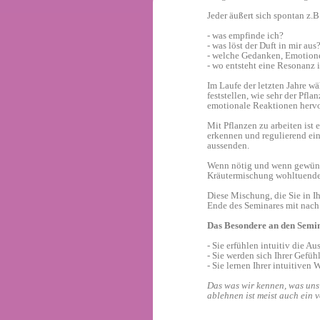
Jeder äußert sich spontan z.B
- was empfinde ich?
- was löst der Duft in mir aus
- welche Gedanken, Emotion
- wo entsteht eine Resonanz 
Im Laufe der letzten Jahre wä
feststellen, wie sehr der Pfl
emotionale Reaktionen hervo
Mit Pflanzen zu arbeiten ist 
erkennen und regulierend einz
aussenden.
Wenn nötig und wenn gewünsc
Kräutermischung wohltuende
Diese Mischung, die Sie in I
Ende des Seminares mit nach
Das Besondere an den Semi
- Sie erfühlen intuitiv die A
- Sie werden sich Ihrer Gef
- Sie lernen Ihrer intuitive
Das was wir kennen, was uns 
ablehnen ist meist auch ein v